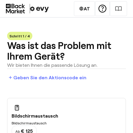
help
import_contacts
language
AT
Schritt 1 / 4
Was ist das Problem mit
Ihrem Gerät?
Wir bieten Ihnen die passende Lösung an.
add
Geben Sie den Aktionscode ein
Bildschirmaustausch
Bildschirmaustausch
€ 125
Ab