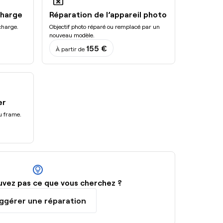
charge
Réparation de l’appareil photo
charge.
Objectif photo réparé ou remplacé par un
nouveau modèle.
155 €
À partir de
er
du frame.
lightbulb_circle
uvez pas ce que vous cherchez ?
ggérer une réparation