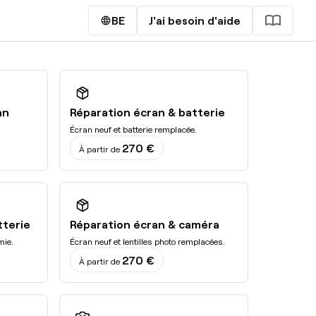
import_contacts
language
BE
J'ai besoin d'aide
an
Réparation écran & batterie
Écran neuf et batterie remplacée.
270 €
À partir de
tterie
Réparation écran & caméra
mie.
Écran neuf et lentilles photo remplacées.
270 €
À partir de